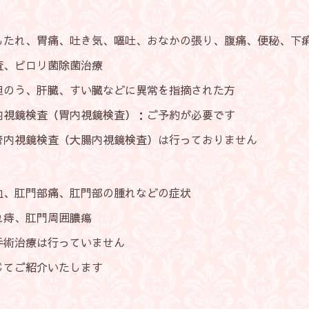
、吐き気、嘔吐、おなかの張り、腹痛、便秘、下痢、
ロリ菌除菌治療
臓、すい臓などに異常を指摘された方
（胃内視鏡検査）：ご予約が必要です
（大腸内視鏡検査）は行っておりません
痛、肛門部の腫れなどの症状
肛門周囲膿瘍
は行っていません
介いたします