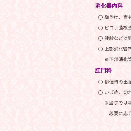
消化器内科
〇 胸やけ、胃もたれ、胃痛
〇 ピロリ菌検査、ピ
〇 健診などで胆のう、肝
〇 上部消化管内視鏡検査
※下部消化管内視鏡検査
肛門科
〇 排便時の出血、肛門部
〇 いぼ痔、切れ痔、
※当院では手術治療
必要に応じてご紹