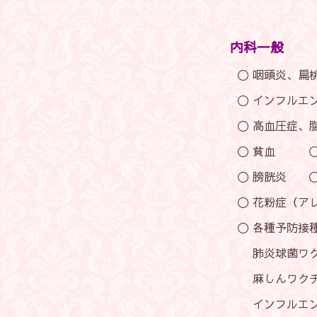
内科一般
〇 咽頭炎、扁桃炎、喉頭
〇 インフルエンザ感染、
〇 高血圧症、脂質異常症（
〇 貧血 〇 頭痛
〇 膀胱炎 〇 帯
〇 花粉症（アレルギー性
〇 各種予防接種（ワクチ
肺炎球菌ワクチン、
麻しんワクチン、風疹ワク
インフルエンザワクチン