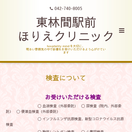
042-740-8005
東林間駅前
ほりえクリニック
hospitality mind を大切に、
明るい雰囲気の中で診療をお受けいただけるよう心がけてい
ます
検査について
お受けいただける検査
〇 血液検査（外部委託） 〇 尿検査（院内、外部委
託） 〇 便潜血検査（外部委託）
〇 インフルエンザ抗原検査、新型コロナウイルス抗原
検査
〇 胸部レントゲン検査 〇 心電図検査