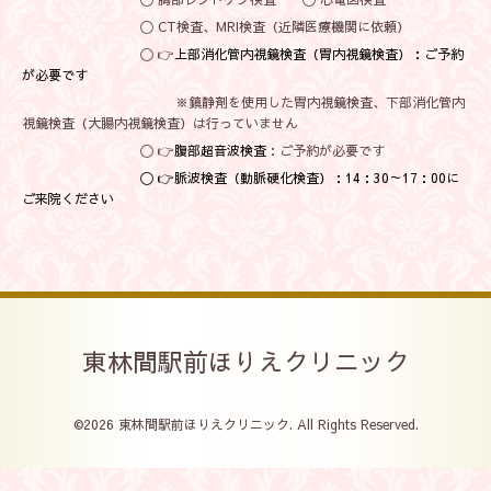
〇 CT検査、MRI検査（近隣医療機関に依頼）
〇 👉
上部消化管内視鏡検査（胃内視鏡検査）
：ご予約
が必要です
※鎮静剤を使用した胃内視鏡検査、下部消化管内
視鏡検査（大腸内視鏡検査）は行っていません
〇 👉
腹部超音波検査
：ご予約が必要です
〇 👉
脈波検査（動脈硬化検査）
：14：30～17：00に
ご来院ください
東林間駅前ほりえクリニック
©2026
東林間駅前ほりえクリニック
. All Rights Reserved.