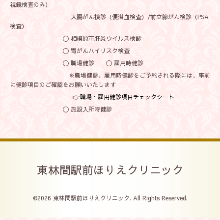
視鏡検査のみ）
大腸がん検診（便潜血検査）/前立腺がん検診（PSA
検査）
〇 相模原市肝炎ウイルス検診
〇 胃がんハイリスク検査
〇 職場健診 〇 雇用時健診
※職場健診、雇用時健診をご予約される際には、事前
に健診項目のご確認をお願いいたします
👉
職場・雇用健診項目チェックシート
〇 施設入所時健診
東林間駅前ほりえクリニック
©2026
東林間駅前ほりえクリニック
. All Rights Reserved.